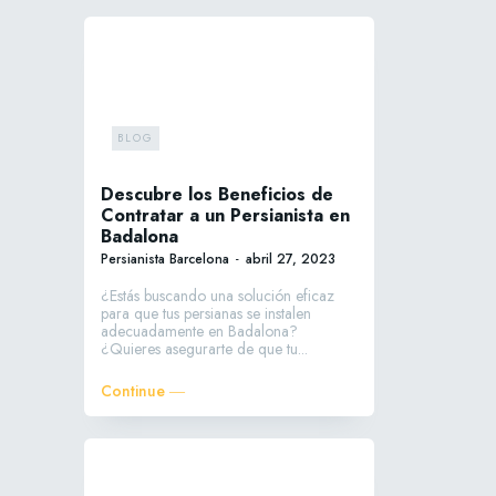
BLOG
Descubre los Beneficios de
Contratar a un Persianista en
Badalona
Persianista Barcelona
-
abril 27, 2023
¿Estás buscando una solución eficaz
para que tus persianas se instalen
adecuadamente en Badalona?
¿Quieres asegurarte de que tu...
Continue ―