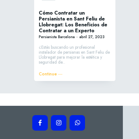
Cómo Contratar un
Persianista en Sant Feliu de
Llobregat: Los Beneficios de
Contratar a un Experto
Persianista Barcelona
-
abril 27, 2023
¿Estás buscando un profesional
instalador de persianas en Sant Feliu de
Llobregat para mejorar la estética y
seguridad de...
Continue ―