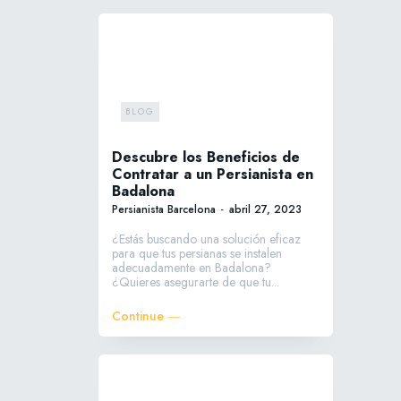
BLOG
Descubre los Beneficios de
Contratar a un Persianista en
Badalona
Persianista Barcelona
-
abril 27, 2023
¿Estás buscando una solución eficaz
para que tus persianas se instalen
adecuadamente en Badalona?
¿Quieres asegurarte de que tu...
Continue ―