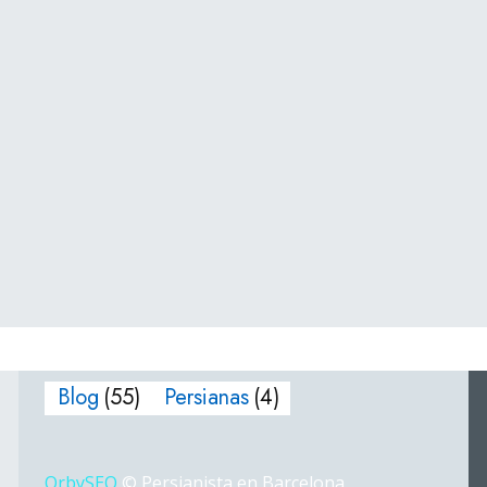
Blog
(55)
Persianas
(4)
OrbySEO
© Persianista en Barcelona