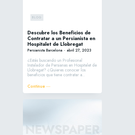
BLOG
Descubre los Beneficios de
Contratar a un Persianista en
Hospitalet de Llobregat
Persianista Barcelona
-
abril 27, 2023
¿Estás buscando un Profesional
Instalador de Persianas en Hospitalet de
Llobregat? ¿Quieres conocer los
beneficios que tiene contratar a...
Continue ―