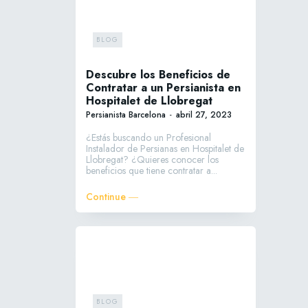
BLOG
Descubre los Beneficios de
Contratar a un Persianista en
Hospitalet de Llobregat
Persianista Barcelona
-
abril 27, 2023
¿Estás buscando un Profesional
Instalador de Persianas en Hospitalet de
Llobregat? ¿Quieres conocer los
beneficios que tiene contratar a...
Continue ―
BLOG